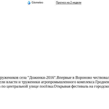
Gismeteo
Прогноз на 2 недели
а тружеников села "Дожинки-2016".Впервые в Вороново чествов
тели власти и труженики агропромышленного комплекса Гродне
а по центральной улице посёлка.Открывая фестиваль на городск