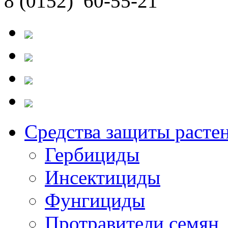
8 (0152)
60-55-21
Средства защиты расте
Гербициды
Инсектициды
Фунгициды
Протравители семян