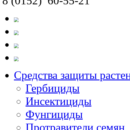
8 (0152)
60-55-21
Средства защиты расте
Гербициды
Инсектициды
Фунгициды
Протравители семян